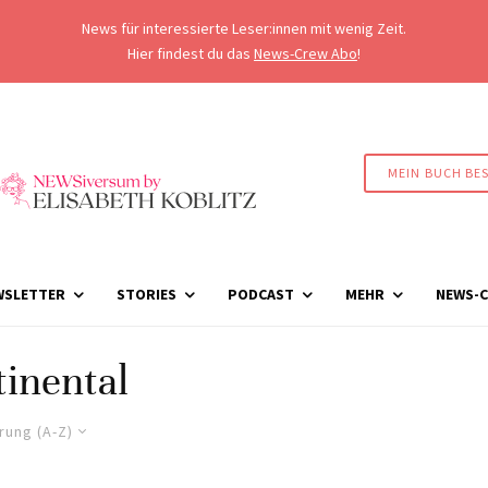
News für interessierte Leser:innen mit wenig Zeit.
Hier findest du das
News-Crew Abo
!
MEIN BUCH BE
WSLETTER
STORIES
PODCAST
MEHR
NEWS-C
inental
rung (A-Z)