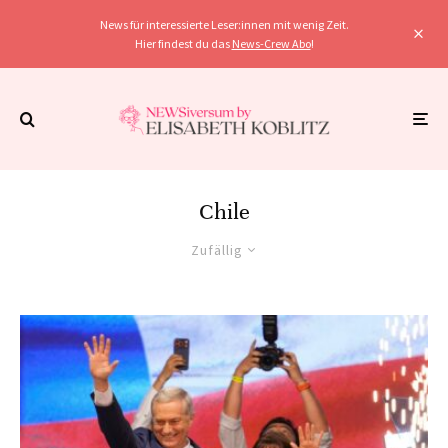
News für interessierte Leser:innen mit wenig Zeit.
Hier findest du das
News-Crew Abo
!
Chile
Zufällig