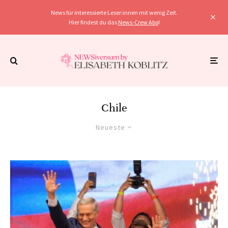
News für interessierte Leser:innen mit wenig Zeit.
Hier findest du das
News-Crew Abo
!
Chile
Neueste