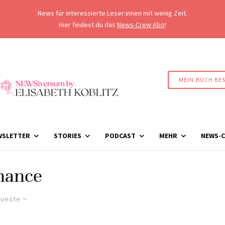
News für interessierte Leser:innen mit wenig Zeit.
Hier findest du das
News-Crew Abo
!
MEIN BUCH BE
WSLETTER
STORIES
PODCAST
MEHR
NEWS-C
hance
ueste