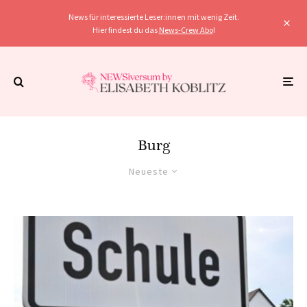
News für interessierte Leser:innen mit wenig Zeit.
Hier findest du das
News-Crew Abo
!
Burg
Neueste