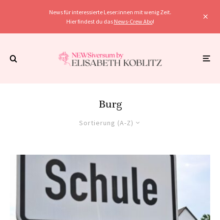
News für interessierte Leser:innen mit wenig Zeit.
Hier findest du das
News-Crew Abo
!
Burg
Sortierung (A-Z)