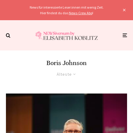
News für interessierte Leser:innen mit wenig Zeit.
Hier findest du das
News-Crew Abo
!
Boris Johnson
Älteste