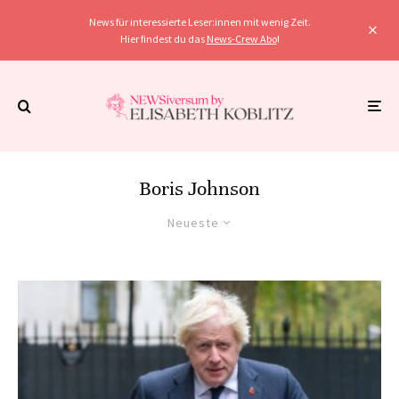
News für interessierte Leser:innen mit wenig Zeit.
Hier findest du das
News-Crew Abo
!
Boris Johnson
Neueste