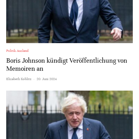
Politik Ausland
Boris Johnson kündigt Veröffentlichung von
Memoiren an
Elisabeth Koblitz
·
20. Juni 2024