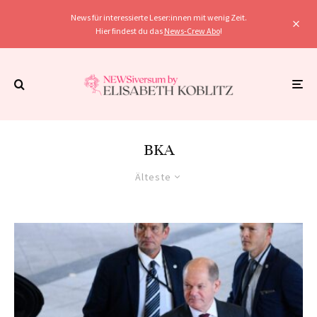
News für interessierte Leser:innen mit wenig Zeit.
Hier findest du das
News-Crew Abo
!
BKA
Älteste