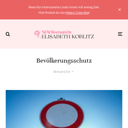
News für interessierte Leser:innen mit wenig Zeit.
Hier findest du das
News-Crew Abo
!
Bevölkerungsschutz
Neueste