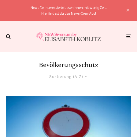
News für interessierte Leser:innen mit wenig Zeit.
Hier findest du das
News-Crew Abo
!
Bevölkerungsschutz
Sortierung (A-Z)