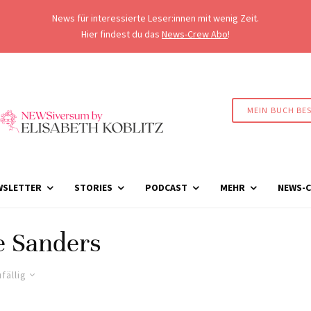
News für interessierte Leser:innen mit wenig Zeit.
Hier findest du das
News-Crew Abo
!
MEIN BUCH BE
WSLETTER
STORIES
PODCAST
MEHR
NEWS-C
e Sanders
fällig