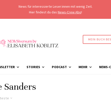
News für interessierte Leser:innen mit wenig Zeit.
Hier findest du das
News-Crew Abo
!
MEIN BUCH BE
WSLETTER
STORIES
PODCAST
MEHR
NEWS-C
e Sanders
lteste