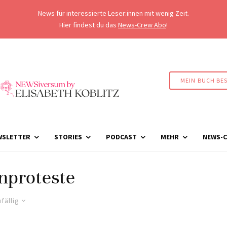
News für interessierte Leser:innen mit wenig Zeit.
Hier findest du das
News-Crew Abo
!
MEIN BUCH BE
WSLETTER
STORIES
PODCAST
MEHR
NEWS-C
nproteste
fällig