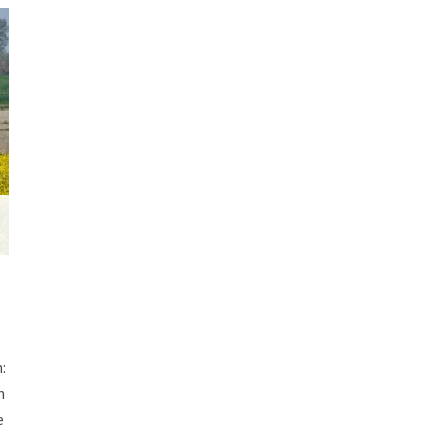
:
n
e