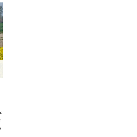
:
n
e