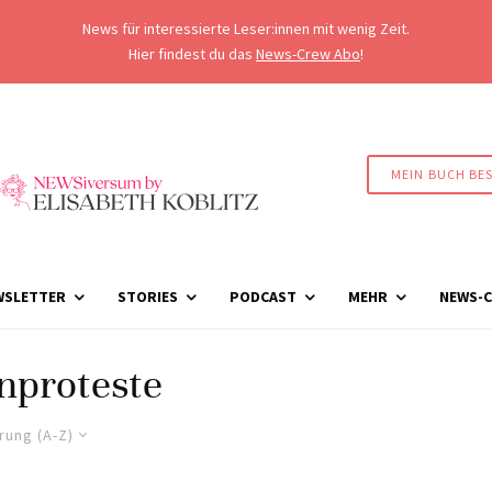
News für interessierte Leser:innen mit wenig Zeit.
Hier findest du das
News-Crew Abo
!
MEIN BUCH BE
WSLETTER
STORIES
PODCAST
MEHR
NEWS-C
nproteste
rung (A-Z)