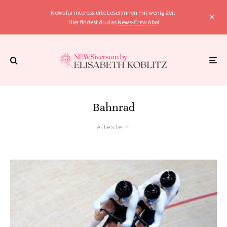
News für interessierte Leser:innen mit wenig Zeit.
Hier findest du das
News-Crew Abo
!
Bahnrad
Älteste