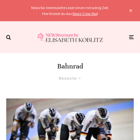
News für interessierte Leser:innen mit wenig Zeit.
Hier findest du das
News-Crew Abo
!
Bahnrad
Neueste