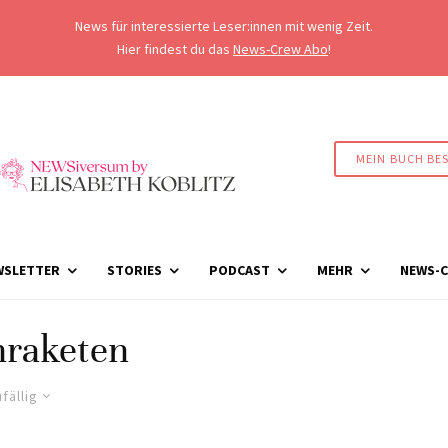
News für interessierte Leser:innen mit wenig Zeit.
Hier findest du das
News-Crew Abo
!
MEIN BUCH BE
WSLETTER
STORIES
PODCAST
MEHR
NEWS-C
raketen
fällig