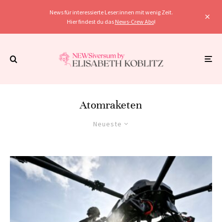
News für interessierte Leser:innen mit wenig Zeit.
Hier findest du das
News-Crew Abo
!
Atomraketen
Neueste