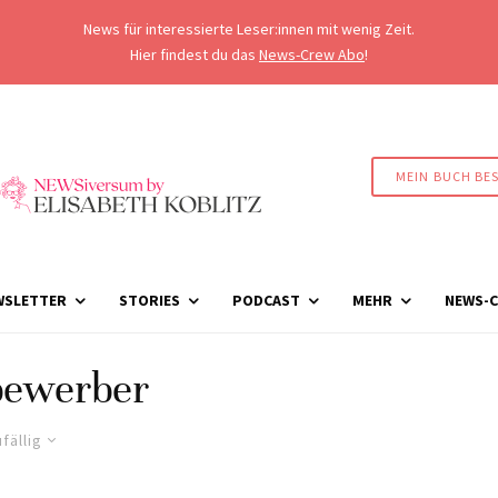
News für interessierte Leser:innen mit wenig Zeit.
Hier findest du das
News-Crew Abo
!
MEIN BUCH BE
WSLETTER
STORIES
PODCAST
MEHR
NEWS-C
bewerber
fällig