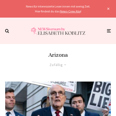
News für interessierte Leser:innen mit wenig Zeit.
Hier findest du das
News-Crew Abo
!
Arizona
Zufällig