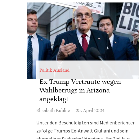
Politik Ausland
Ex-Trump-Vertraute wegen
Wahlbetrugs in Arizona
angeklagt
Elisabeth Koblitz
·
25. April 2024
Unter den Beschuldigten sind Medienberichten
zufolge Trumps Ex-Anwalt Giuliani und sein
ehemaliger Stabschef Meadows. Ihr Ziel laut