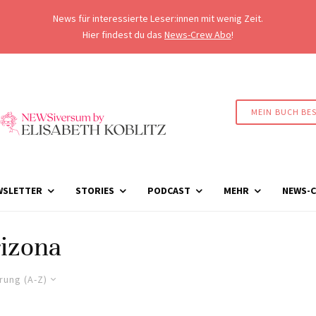
News für interessierte Leser:innen mit wenig Zeit.
Hier findest du das
News-Crew Abo
!
MEIN BUCH BE
WSLETTER
STORIES
PODCAST
MEHR
NEWS-C
izona
rung (A-Z)