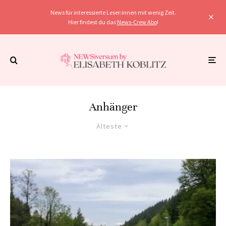
News für interessierte Leser:innen mit wenig Zeit.
Hier findest du das
News-Crew Abo
!
Anhänger
Älteste