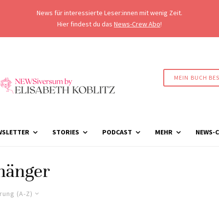
News für interessierte Leser:innen mit wenig Zeit.
Hier findest du das
News-Crew Abo
!
MEIN BUCH BE
WSLETTER
STORIES
PODCAST
MEHR
NEWS-C
hänger
rung (A-Z)