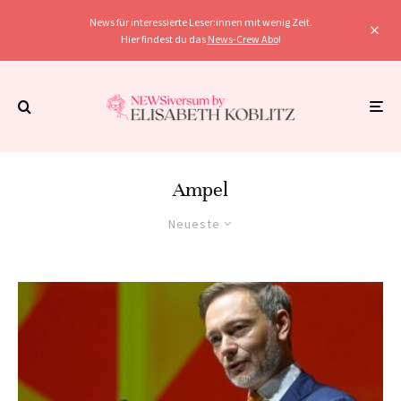
News für interessierte Leser:innen mit wenig Zeit.
Hier findest du das
News-Crew Abo
!
Ampel
Neueste