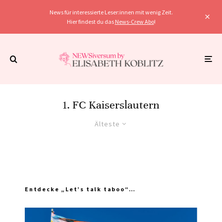
News für interessierte Leser:innen mit wenig Zeit.
Hier findest du das
News-Crew Abo
!
1. FC Kaiserslautern
Älteste
Entdecke „Let’s talk taboo“…