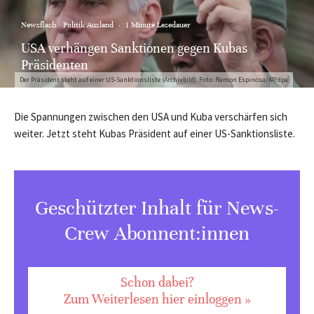
Newsflash
Politik Ausland
·
1 Minute Lesedauer
USA verhängen Sanktionen gegen Kubas
Präsidenten
Der Präsident steht auf einer US-Sanktionsliste (Archivbild). Foto: Ramon Espinosa/AP/dpa
Die Spannungen zwischen den USA und Kuba verschärfen sich
weiter. Jetzt steht Kubas Präsident auf einer US-Sanktionsliste.
Geschützter Inhalt für News-
Crew Abonnent:innen
Schon dabei?
Zum Weiterlesen hier einloggen »