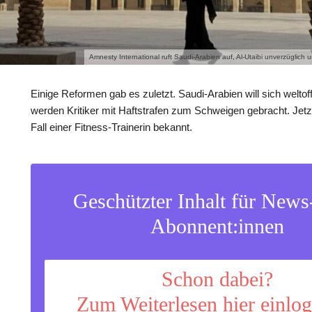
Amnesty International ruft Saudi-Arabien auf, Al-Utaibi unverzügli
Einige Reformen gab es zuletzt. Saudi-Arabien will sich weltof
werden Kritiker mit Haftstrafen zum Schweigen gebracht. Jetz
Fall einer Fitness-Trainerin bekannt.
Geschützter Inhalt für New
Abonnent:innen
Schon dabei?
Zum Weiterlesen hier einlo