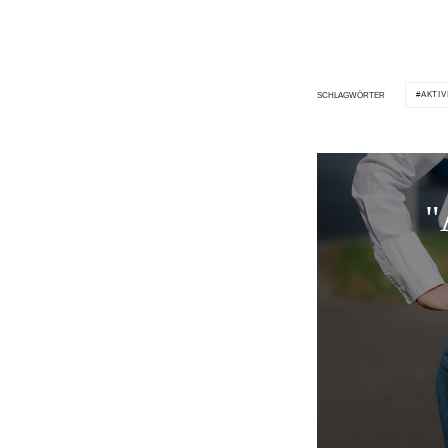
AKTIV
SCHLAGWÖRTER
"