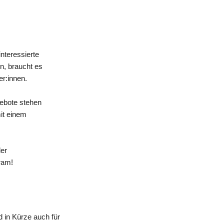
nteressierte
n, braucht es
er:innen.
gebote stehen
mit einem
der
ram!
 in Kürze auch für