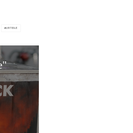
URTEILE
e"