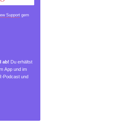
ew Support
gern
l ab!
Du erhältst
um App und im
MR-Podcast und