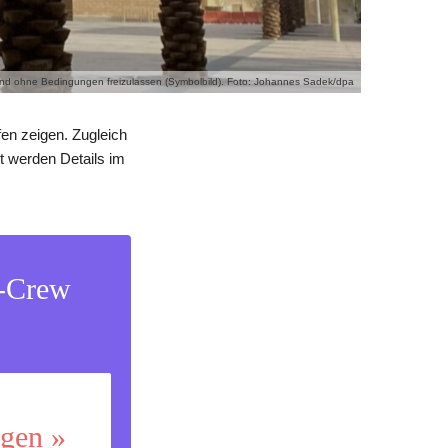
ch und ohne Bedingungen freizulassen (Symbolbild). Foto: Johannes Sadek/dpa
fen zeigen. Zugleich
t werden Details im
s-Crew
ggen »