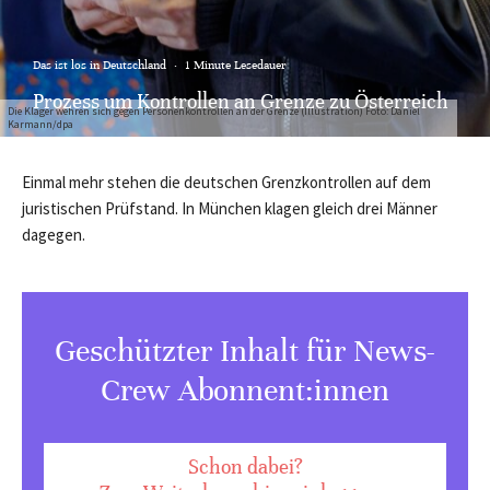
Das ist los in Deutschland
·
1 Minute Lesedauer
Prozess um Kontrollen an Grenze zu Österreich
Die Kläger wehren sich gegen Personenkontrollen an der Grenze (Illustration) Foto: Daniel
Karmann/dpa
Einmal mehr stehen die deutschen Grenzkontrollen auf dem
juristischen Prüfstand. In München klagen gleich drei Männer
dagegen.
Geschützter Inhalt für News-
Crew Abonnent:innen
Schon dabei?