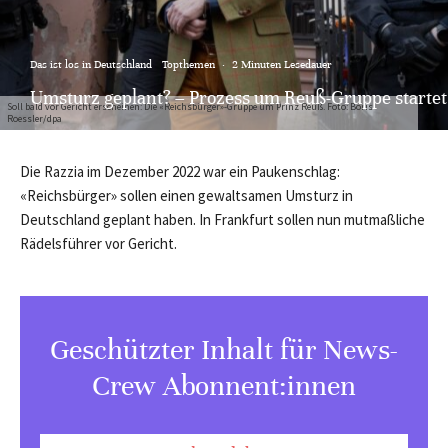
Das ist los in Deutschland
Topthemen
·
2 Minuten Lesedauer
Umsturz geplant? – Prozess um Reuß-Gruppe startet
Soll bald vor Gericht erscheinen: Die «Reichsbürger»-Gruppe um Prinz Reuß. Foto: Boris
Roessler/dpa
Die Razzia im Dezember 2022 war ein Paukenschlag:
«Reichsbürger» sollen einen gewaltsamen Umsturz in
Deutschland geplant haben. In Frankfurt sollen nun mutmaßliche
Rädelsführer vor Gericht.
Geschützter Inhalt für News-
Crew Abonnent:innen