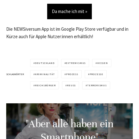
Da mache ich mit »
Die NEWSiversum App ist im Google Play Store verfügbar und in
Kürze auch für Apple Nutzer:innen erhältlich!
DEUTSCHLAND
EXTREMISMUS
HESSEN
SCHLAGWÖRTER
KRIMINALITÄT
PROZESS
PROZESSE
REICHSBÜRGER
REUSS
TERRORISMUS
"Aber alle haben ein
Smartphone"