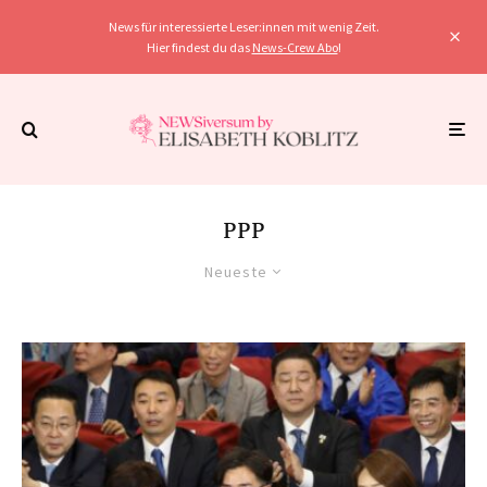
News für interessierte Leser:innen mit wenig Zeit.
Hier findest du das
News-Crew Abo
!
PPP
Neueste