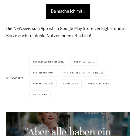
Da mache ich mit »
Die NEWSiversum App ist im Google Play Store verfügbar und in
Kürze auch für Apple Nutzer:innen erhältlich!
BADEN-WÜRTTEMBERG
DEUTSCHLAND
EXTREMISMUS
HEINRICH XIII. PRINZ REUSS
SCHLAGWÖRTER
KRIMINALITÄT
PROZESSE
REICHSBÜRGER
UMSTURZ
"Aber alle haben ein