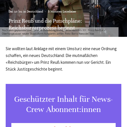
Das ist los in Deutschland
·
3 Minuten Lesedauer
Prinz Reuß und die Putschpläne:
Reichsbürgerprozess beginnt
Nach dem geplanten Umsturz der Bundesregierung hätte Heinrich XIII. Prinz Reuß als
Oberhaupt einer neuen Staatsform fungieren sollen. Foto: Boris Roessler/dpa
Sie wollten laut Anklage mit einem Umsturz eine neue Ordnung
schaffen, ein neues Deutschland: Die mutmaßlichen
«Reichsbürger» um Prinz Reuß kommen nun vor Gericht. Ein
Stück Justizgeschichte beginnt.
Geschützter Inhalt für News-
Crew Abonnent:innen