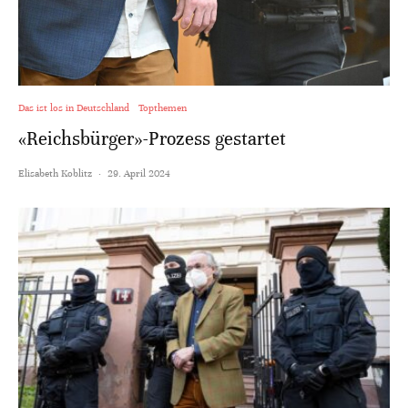
Das ist los in Deutschland
Topthemen
«Reichsbürger»-Prozess gestartet
Elisabeth Koblitz
·
29. April 2024