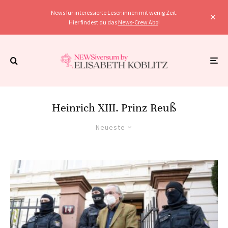
News für interessierte Leser:innen mit wenig Zeit.
Hier findest du das
News-Crew Abo
!
Heinrich XIII. Prinz Reuß
Neueste