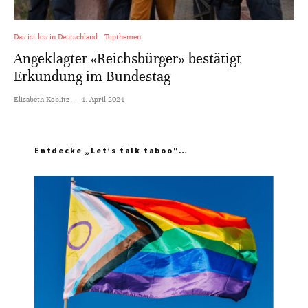
Das ist los in Deutschland
Topthemen
Angeklagter «Reichsbürger» bestätigt
Erkundung im Bundestag
Elisabeth Koblitz
·
4. April 2024
Entdecke „Let’s talk taboo“…