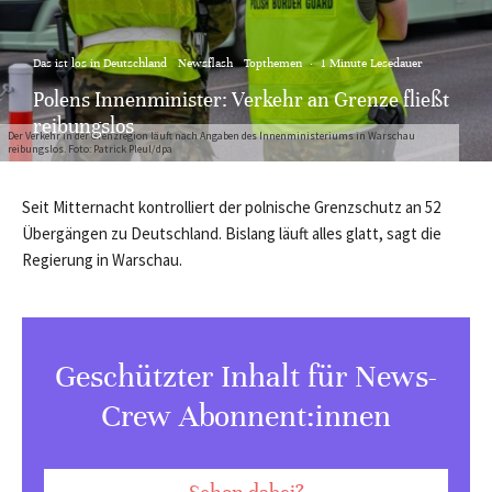
Das ist los in Deutschland
Newsflash
Topthemen
·
1 Minute Lesedauer
Polens Innenminister: Verkehr an Grenze fließt
reibungslos
Der Verkehr in der Grenzregion läuft nach Angaben des Innenministeriums in Warschau
reibungslos. Foto: Patrick Pleul/dpa
Seit Mitternacht kontrolliert der polnische Grenzschutz an 52
Übergängen zu Deutschland. Bislang läuft alles glatt, sagt die
Regierung in Warschau.
Geschützter Inhalt für News-
Crew Abonnent:innen