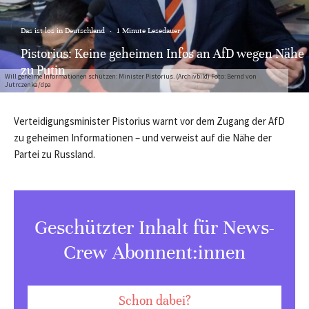
Das ist los in Deutschland
·
1 Minute Lesedauer
Pistorius: Keine geheimen Infos an AfD wegen Nähe
zu Putin
Will geheime Informationen schützen: Minister Pistorius. (Archivbild) Foto: Bernd von
Jutrczenka/dpa
Verteidigungsminister Pistorius warnt vor dem Zugang der AfD
zu geheimen Informationen – und verweist auf die Nähe der
Partei zu Russland.
Geschützter Inhalt für News-
Crew Abonnent:innen
Schon dabei?