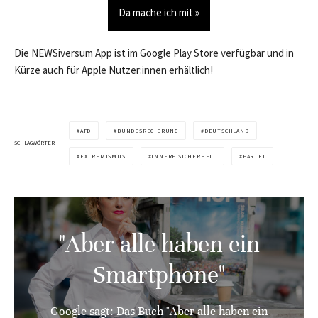
Da mache ich mit »
Die NEWSiversum App ist im Google Play Store verfügbar und in
Kürze auch für Apple Nutzer:innen erhältlich!
AFD
BUNDESREGIERUNG
DEUTSCHLAND
SCHLAGWÖRTER
EXTREMISMUS
INNERE SICHERHEIT
PARTEI
"Aber alle haben ein
Smartphone"
Google sagt: Das Buch "Aber alle haben ein