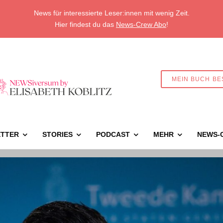
News für interessierte Leser:innen mit wenig Zeit.
Hier findest du das
News-Crew Abo
!
MEIN BUCH BE
TTER
STORIES
PODCAST
MEHR
NEWS-