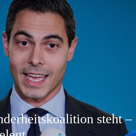
derheitskoalition steht –
legt