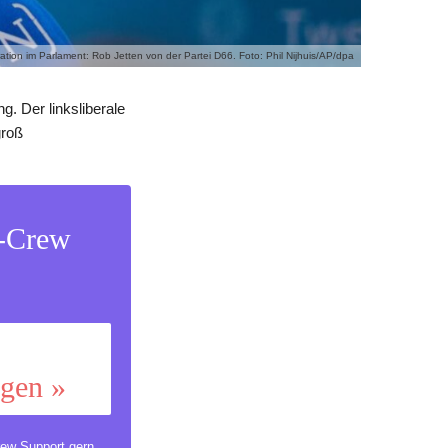
ation im Parlament: Rob Jetten von der Partei D66. Foto: Phil Nijhuis/AP/dpa
. Der linksliberale
groß
s-Crew
ggen »
ew Support
gern