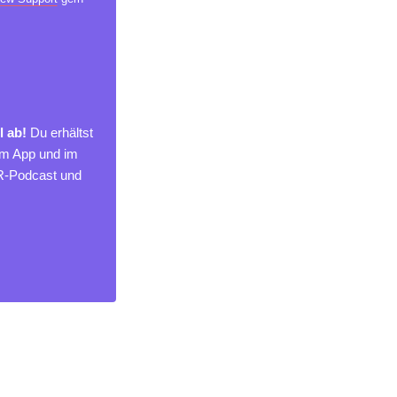
l ab!
Du erhältst
um App und im
MR-Podcast und