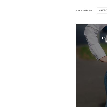
NIED
SCHLAGWÖRTER
"