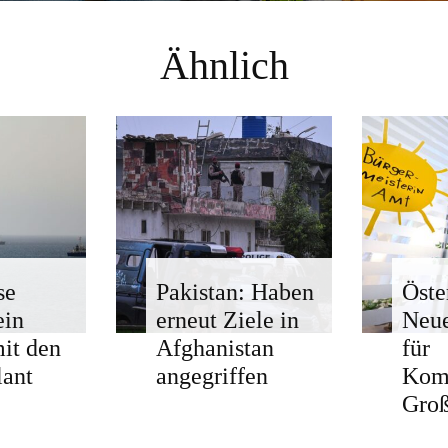
Ähnlich
se
Pakistan: Haben
Öste
ein
erneut Ziele in
Neue
mit den
Afghanistan
für
ant
angegriffen
Kom
Groß