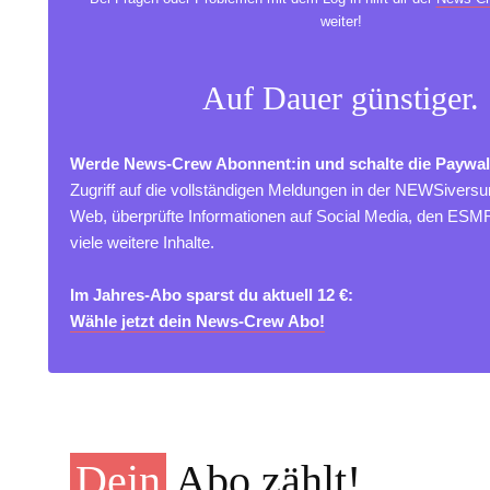
weiter!
Auf Dauer günstiger.
Werde News-Crew Abonnent:in und schalte die Paywal
Zugriff auf die vollständigen Meldungen in der NEWSivers
Web, überprüfte Informationen auf Social Media, den ES
viele weitere Inhalte.
Im Jahres-Abo sparst du aktuell 12 €:
Wähle jetzt dein News-Crew Abo!
Dein
Abo zählt!