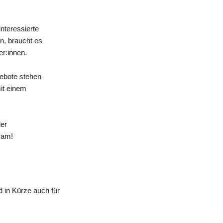
nteressierte
n, braucht es
er:innen.
gebote stehen
mit einem
der
ram!
 in Kürze auch für