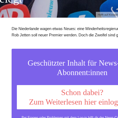
Hofft auf Kooper
Die Niederlande wagen etwas Neues: eine Minderheitsregierung
Rob Jetten soll neuer Premier werden. Doch die Zweifel sind 
Geschützter Inhalt für New
Abonnent:innen
Schon dabei?
Zum Weiterlesen hier einlo
Bei Fragen oder Problemen mit dem Log-in hilft dir der
News-Cr