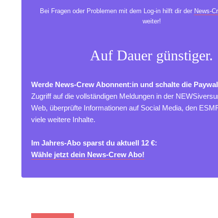
Bei Fragen oder Problemen mit dem Log-in hilft dir der
News-Cr
weiter!
Auf Dauer günstiger.
Werde News-Crew Abonnent:in und schalte die Paywal
Zugriff auf die vollständigen Meldungen in der NEWSivers
Web, überprüfte Informationen auf Social Media, den ES
viele weitere Inhalte.
Im Jahres-Abo sparst du aktuell 12 €:
Wähle jetzt dein News-Crew Abo!