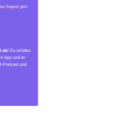
ew Support
gern
l ab!
Du erhältst
um App und im
MR-Podcast und