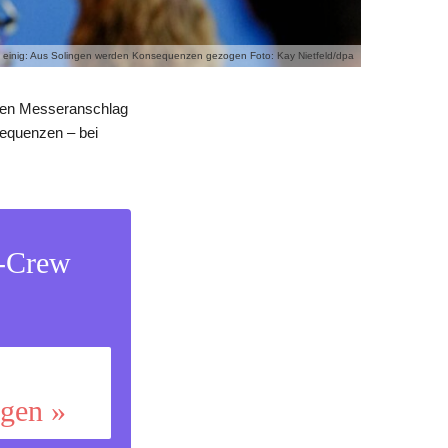
ch einig: Aus Solingen werden Konsequenzen gezogen Foto: Kay Nietfeld/dpa
chen Messeranschlag
sequenzen – bei
s-Crew
ggen »