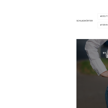
DEUT
SCHLAGWÖRTER
TERR
"