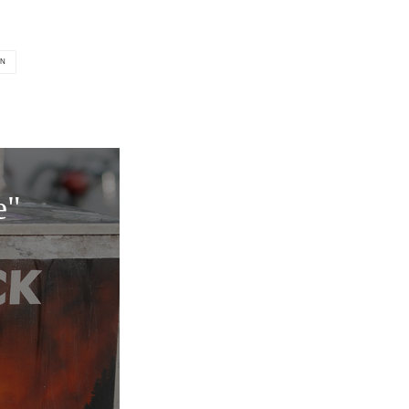
ON
e"