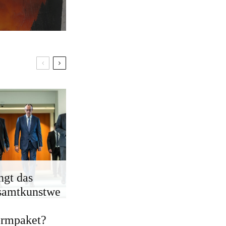
ngt das
samtkunstwe
ormpaket?