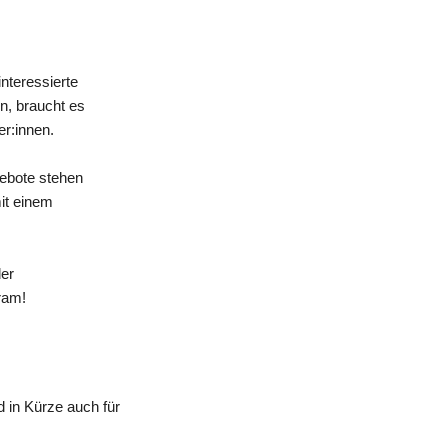
nteressierte
n, braucht es
er:innen.
gebote stehen
mit einem
der
ram!
 in Kürze auch für