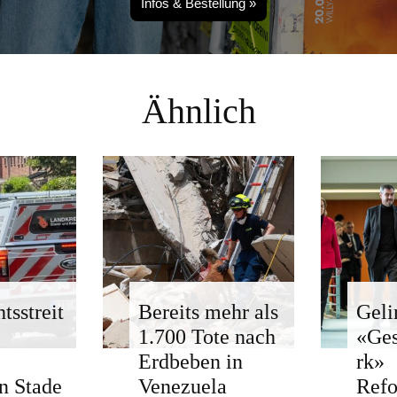
Infos & Bestellung »
Ähnlich
tsstreit
Bereits mehr als
Geli
1.700 Tote nach
«Ge
Erdbeben in
rk»
n Stade
Venezuela
Ref