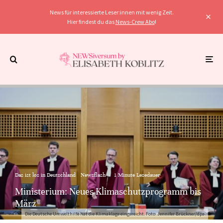
News für interessierte Leser:innen mit wenig Zeit.
Hier findest du das
News-Crew Abo
!
Das ist los in Deutschland
Newsflash
·
1 Minute Lesedauer
Ministerium: Neues Klimaschutzprogramm bis
März
Die Deutsche Umwelthilfe hat die Klimaklage eingereicht. Foto: Jennifer Brückner/dpa