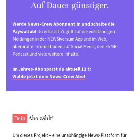
Auf Dauer günstiger.
Werde News-Crew Abonnent:in und schalte die
Paywall ab!
Du erhältst Zugriff auf die vollständigen
Meldungen in der NEWSiversum App und im Web,
überprüfte Informationen auf Social Media, den ESMR-
Podcast und viele weitere Inhalte.
Im Jahres-Abo sparst du aktuell 12 €:
Wähle jetzt dein News-Crew Abo!
Dein
Abo zählt!
Um dieses Projekt – eine unabhängige News-Plattform für