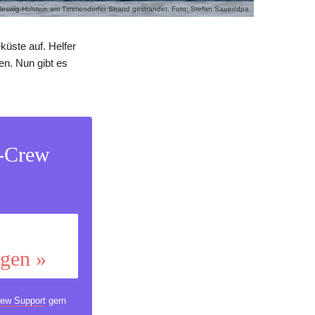
leswig-Holstein am Timmendorfer Strand gestrandet. Foto: Stefan Sauer/dpa
küste auf. Helfer
en. Nun gibt es
s-Crew
ggen »
ew Support
gern