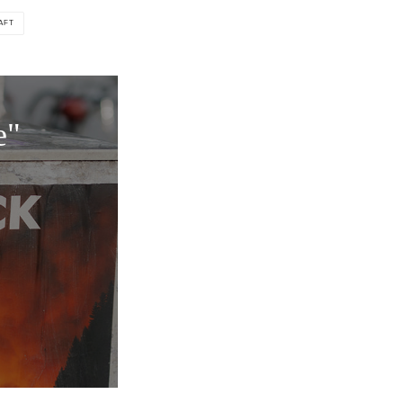
AFT
e"