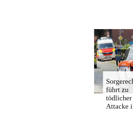
Sorgerech
führt zu
tödlicher
Attacke i