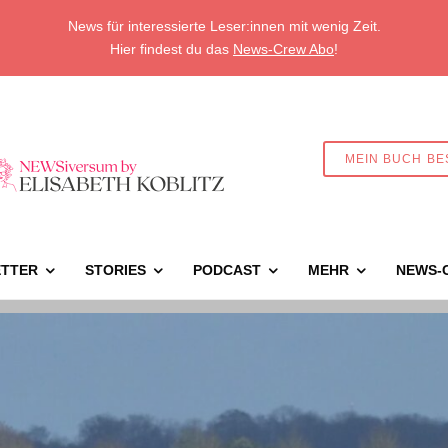
News für interessierte Leser:innen mit wenig Zeit.
Hier findest du das
News-Crew Abo
!
MEIN BUCH BE
TTER
STORIES
PODCAST
MEHR
NEWS-