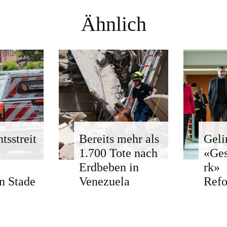
Ähnlich
tsstreit
Bereits mehr als
Geli
1.700 Tote nach
«Ge
Erdbeben in
rk»
n Stade
Venezuela
Ref