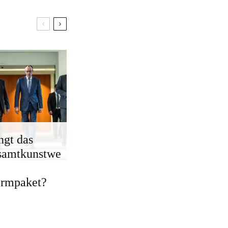
ngt das
samtkunstwe
ormpaket?