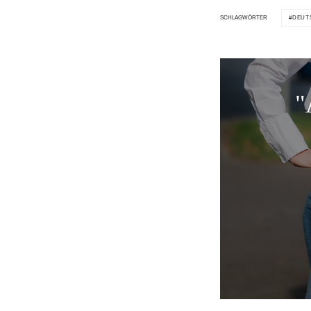
DEUT
SCHLAGWÖRTER
"