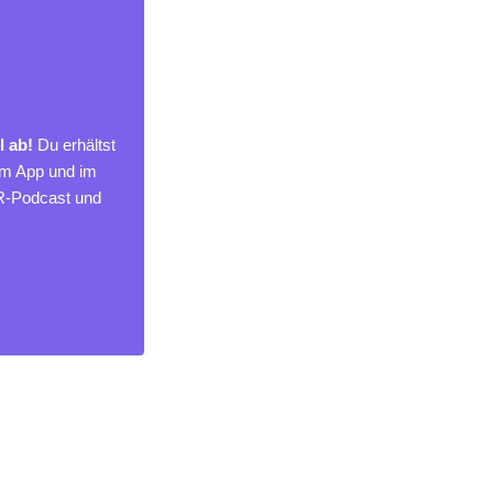
l ab!
Du erhältst
um App und im
MR-Podcast und