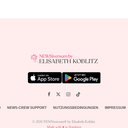
O
NEWS-CREW SUPPORT
NUTZUNGSBEDINGUNGEN
IMPRESSUM
© 2026 NEWSiversum® by Elisabeth Koblitz.
Made with ♥ in Hamburg