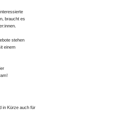
nteressierte
n, braucht es
er:innen.
gebote stehen
mit einem
der
ram!
 in Kürze auch für