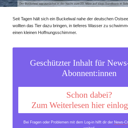
Der Buckelwal war zunächst in der Nacht zum 23. März auf einer Sandbank in Sch
Seit Tagen hält sich ein Buckelwal nahe der deutschen Ostsee
wollten das Tier dazu bringen, in tieferes Wasser zu schwimm
einen kleinen Hoffnungsschimmer.
Geschützter Inhalt für New
Abonnent:innen
Schon dabei?
Zum Weiterlesen hier einlo
Bei Fragen oder Problemen mit dem Log-in hilft dir der
News-Cr