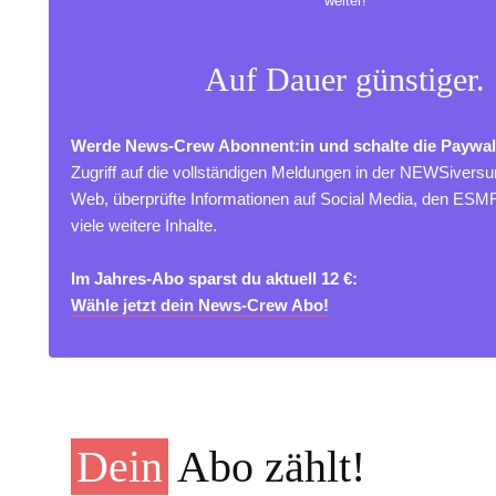
weiter!
Auf Dauer günstiger.
Werde News-Crew Abonnent:in und schalte die Paywal
Zugriff auf die vollständigen Meldungen in der NEWSivers
Web, überprüfte Informationen auf Social Media, den ES
viele weitere Inhalte.
Im Jahres-Abo sparst du aktuell 12 €:
Wähle jetzt dein News-Crew Abo!
Dein
Abo zählt!