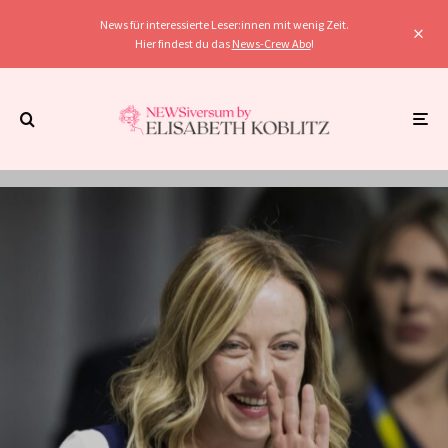
News für interessierte Leser:innen mit wenig Zeit.
Hier findest du das
News-Crew Abo
!