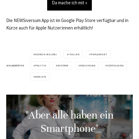
Da mache ich mit »
Die NEWSiversum App ist im Google Play Store verfügbar und in
Kürze auch für Apple Nutzer:innen erhältlich!
GIORGIA MELONI
ITALIEN
PARLAMENT
SCHLAGWÖRTER
POLITIK
REFORM
REGIERUNG
VERFASSUNG
WAHLEN
"Aber alle haben ein
Smartphone"