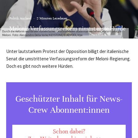
Politik Ausland
·
2 Minuten Lesedauer
Melonis Verfassungsreform nimmt erste Hürde
Durch die Reform würde den italienischen Institutionen Stabilität verliehen, erklärt Giorgia
Meloni. Foto: Alessandro Della Valle/KEYSTONE/EDA/POOL/dpa
Unter lautstarkem Protest der Opposition billigt der italienische
Senat die umstrittene Verfassungsreform der Meloni-Regierung.
Doch es gibt noch weitere Hürden.
Geschützter Inhalt für News-
Crew Abonnent:innen
Schon dabei?