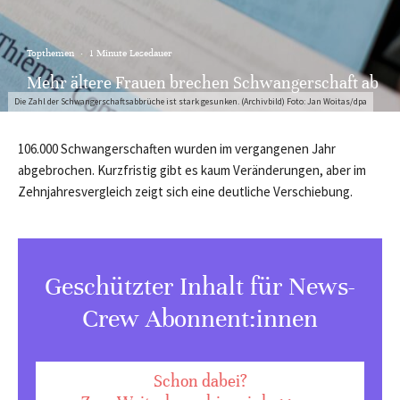
Topthemen
·
1 Minute Lesedauer
Mehr ältere Frauen brechen Schwangerschaft ab
Die Zahl der Schwangerschaftsabbrüche ist stark gesunken. (Archivbild) Foto: Jan Woitas/dpa
106.000 Schwangerschaften wurden im vergangenen Jahr
abgebrochen. Kurzfristig gibt es kaum Veränderungen, aber im
Zehnjahresvergleich zeigt sich eine deutliche Verschiebung.
Geschützter Inhalt für News-
Crew Abonnent:innen
Schon dabei?