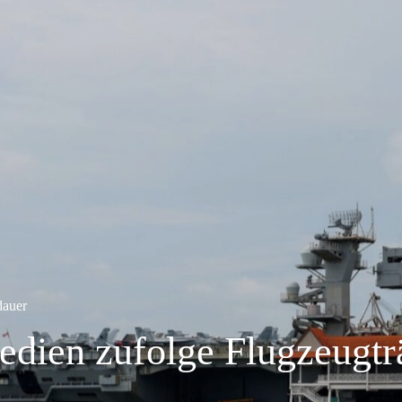
dauer
dien zufolge Flugzeugtr