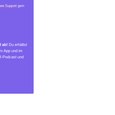
ew Support
gern
l ab!
Du erhältst
um App und im
MR-Podcast und