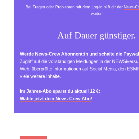
Bei Fragen oder Problemen mit dem Log-in hilft dir der
News-Cr
weiter!
Auf Dauer günstiger.
Werde News-Crew Abonnent:in und schalte die Paywal
Zugriff auf die vollständigen Meldungen in der NEWSivers
Web, überprüfte Informationen auf Social Media, den ES
viele weitere Inhalte.
Im Jahres-Abo sparst du aktuell 12 €:
Wähle jetzt dein News-Crew Abo!