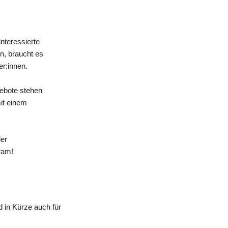
nteressierte
n, braucht es
er:innen.
gebote stehen
mit einem
der
ram!
 in Kürze auch für