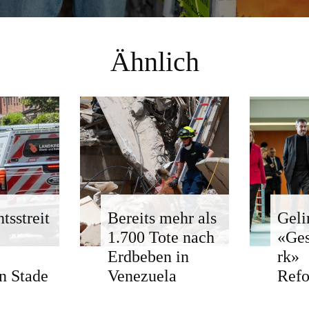
Ähnlich
tsstreit
Bereits mehr als
Geli
1.700 Tote nach
«Ge
Erdbeben in
rk»
n Stade
Venezuela
Ref