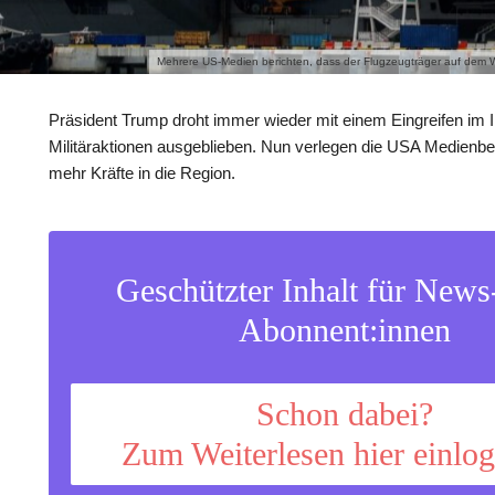
Mehrere US-Medien berichten, dass der Flugzeugträger auf dem We
Präsident Trump droht immer wieder mit einem Eingreifen im I
Militäraktionen ausgeblieben. Nun verlegen die USA Medienbe
mehr Kräfte in die Region.
Geschützter Inhalt für New
Abonnent:innen
Schon dabei?
Zum Weiterlesen hier einlo