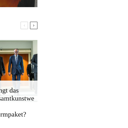
ngt das
samtkunstwe
ormpaket?