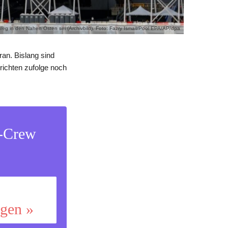
g in den Nahen Osten sei (Archivbild). Foto: Fazry Ismail/Pool EPA/AP/dpa
ran. Bislang sind
richten zufolge noch
s-Crew
ggen »