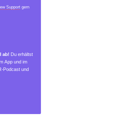
ew Support
gern
l ab!
Du erhältst
um App und im
MR-Podcast und