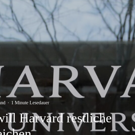
and
·
1 Minute Lesedauer
ll Harvard restliche
eichen