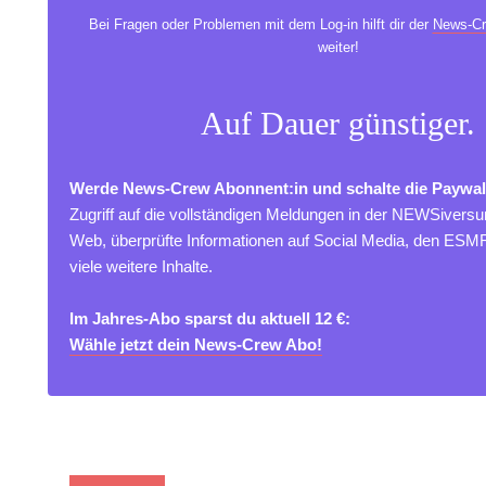
Bei Fragen oder Problemen mit dem Log-in hilft dir der
News-Cr
weiter!
Auf Dauer günstiger.
Werde News-Crew Abonnent:in und schalte die Paywal
Zugriff auf die vollständigen Meldungen in der NEWSivers
Web, überprüfte Informationen auf Social Media, den ES
viele weitere Inhalte.
Im Jahres-Abo sparst du aktuell 12 €:
Wähle jetzt dein News-Crew Abo!