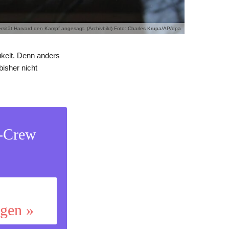
ersität Harvard den Kampf angesagt. (Archivbild) Foto: Charles Krupa/AP/dpa
kelt. Denn anders
bisher nicht
s-Crew
ggen »