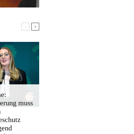
e:
erung muss
m
eschutz
gend