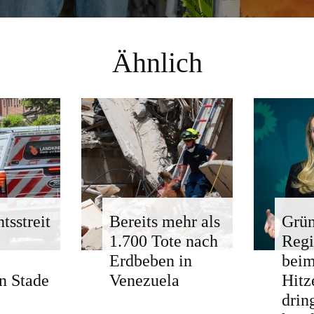
Ähnlich
tsstreit
Bereits mehr als
Grün
1.700 Tote nach
Regi
Erdbeben in
bei
n Stade
Venezuela
Hitz
drin