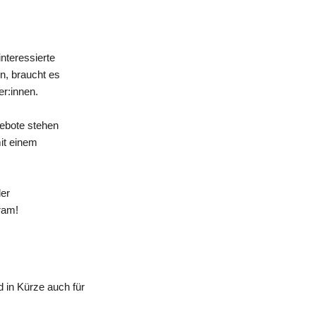
nteressierte
n, braucht es
er:innen.
gebote stehen
mit einem
der
ram!
 in Kürze auch für