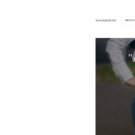
BILD
SCHLAGWÖRTER
"