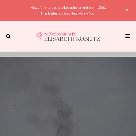
News für interessierte Leser:innen mit wenig Zeit.
Hier findest du das
News-Crew Abo
!