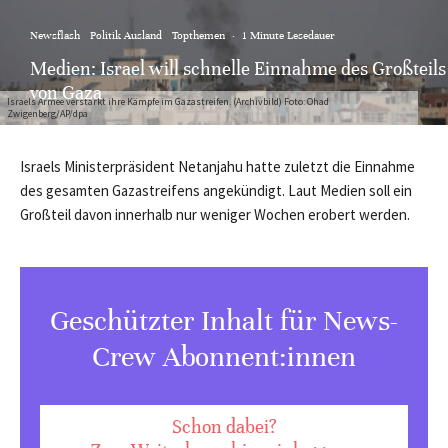
Newsflash
Politik Ausland
Topthemen
·
1 Minute Lesedauer
Medien: Israel will schnelle Einnahme des Großteils
von Gaza
Israels Armee verstärkt ihre Kämpfe im Gazastreifen. (Archivbild) Foto: Ohad
Zwigenberg/AP/dpa
Israels Ministerpräsident Netanjahu hatte zuletzt die Einnahme
des gesamten Gazastreifens angekündigt. Laut Medien soll ein
Großteil davon innerhalb nur weniger Wochen erobert werden.
Geschützter Inhalt für News-
Crew Abonnent:innen
Schon dabei?