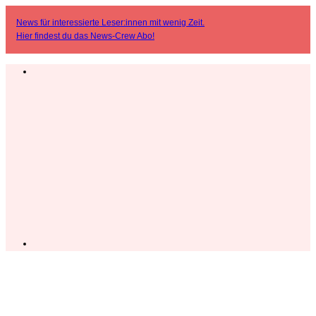
News für interessierte Leser:innen mit wenig Zeit.
Hier findest du das
News-Crew Abo
!