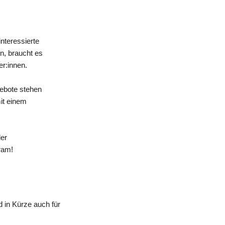
nteressierte
n, braucht es
er:innen.
gebote stehen
mit einem
der
ram!
 in Kürze auch für