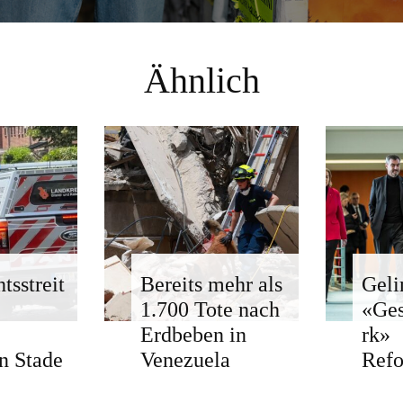
Ähnlich
tsstreit
Bereits mehr als
Geli
1.700 Tote nach
«Ge
Erdbeben in
rk»
n Stade
Venezuela
Ref