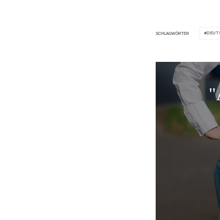
DEUT
SCHLAGWÖRTER
"