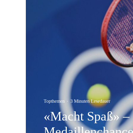
Topthemen
·
3 Minuten Lesedauer
«Macht Spaß» – 
Medaillenchance 