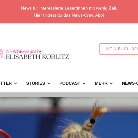
News für interessierte Leser:innen mit wenig Zeit.
Hier findest du das
News-Crew Abo
!
MEIN BUCH BE
TTER
STORIES
PODCAST
MEHR
NEWS-