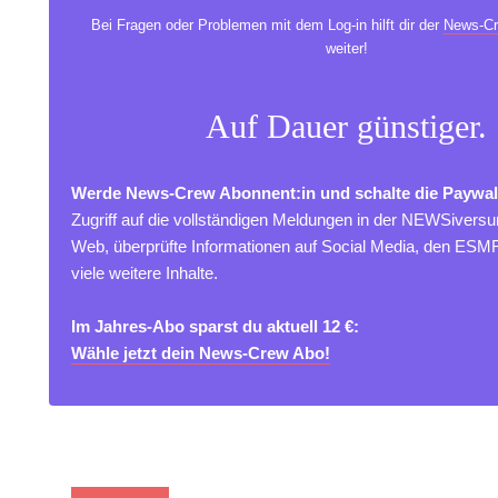
Bei Fragen oder Problemen mit dem Log-in hilft dir der
News-Cr
weiter!
Auf Dauer günstiger.
Werde News-Crew Abonnent:in und schalte die Paywal
Zugriff auf die vollständigen Meldungen in der NEWSivers
Web, überprüfte Informationen auf Social Media, den ES
viele weitere Inhalte.
Im Jahres-Abo sparst du aktuell 12 €:
Wähle jetzt dein News-Crew Abo!