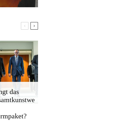
ngt das
samtkunstwe
ormpaket?