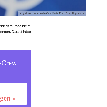
Angelique Kerber verblüfft in Paris. Foto: Sven Hoppe/dpa
chiedstournee bleibt
rennen. Darauf hätte
s-Crew
ggen »