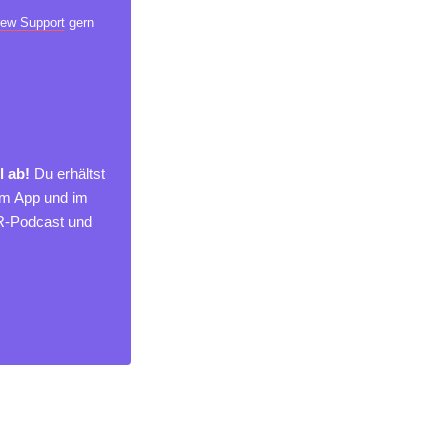
ew Support
gern
l ab!
Du erhältst
um App und im
MR-Podcast und