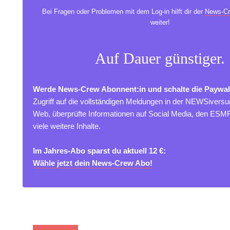
Bei Fragen oder Problemen mit dem Log-in hilft dir der
News-Cr
weiter!
Auf Dauer günstiger.
Werde News-Crew Abonnent:in und schalte die Paywal
Zugriff auf die vollständigen Meldungen in der NEWSivers
Web, überprüfte Informationen auf Social Media, den ES
viele weitere Inhalte.
Im Jahres-Abo sparst du aktuell 12 €:
Wähle jetzt dein News-Crew Abo!