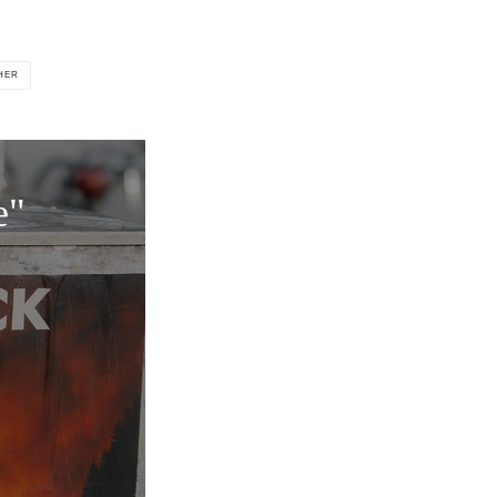
HER
e"