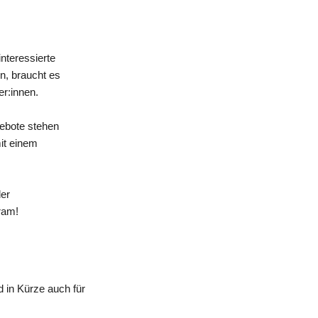
nteressierte
n, braucht es
er:innen.
gebote stehen
mit einem
der
ram!
 in Kürze auch für