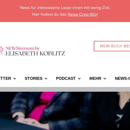
News für interessierte Leser:innen mit wenig Zeit.
Hier findest du das
News-Crew Abo
!
MEIN BUCH BE
TTER
STORIES
PODCAST
MEHR
NEWS-