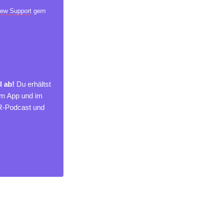
ew Support
gern
l ab!
Du erhältst
um App und im
MR-Podcast und