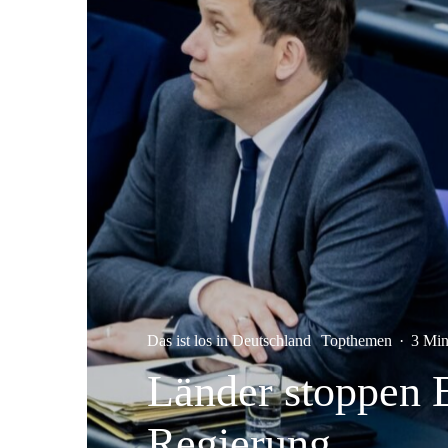
Das ist los in Deutschland
Topthemen
·
3 Min
Länder stoppen 
Regierung