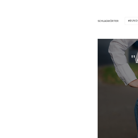
BUND
SCHLAGWÖRTER
"