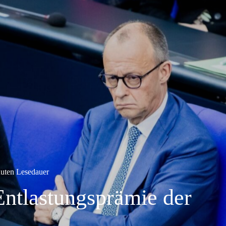
uten Lesedauer
Entlastungsprämie der