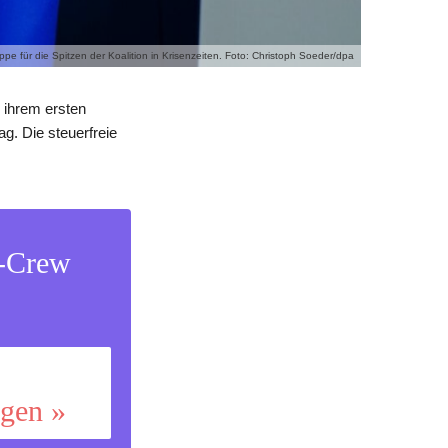
ppe für die Spitzen der Koalition in Krisenzeiten. Foto: Christoph Soeder/dpa
h ihrem ersten
g. Die steuerfreie
s-Crew
ggen »