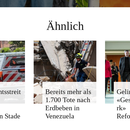
Ähnlich
tsstreit
Bereits mehr als
Geli
1.700 Tote nach
«Ge
Erdbeben in
rk»
n Stade
Venezuela
Ref