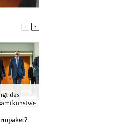
ngt das
samtkunstwe
ormpaket?