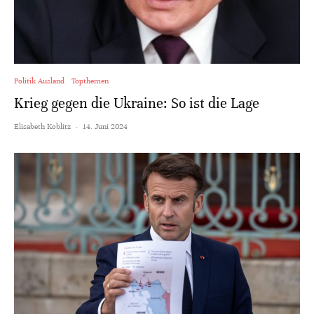
Politik Ausland
Topthemen
Krieg gegen die Ukraine: So ist die Lage
Elisabeth Koblitz
·
14. Juni 2024