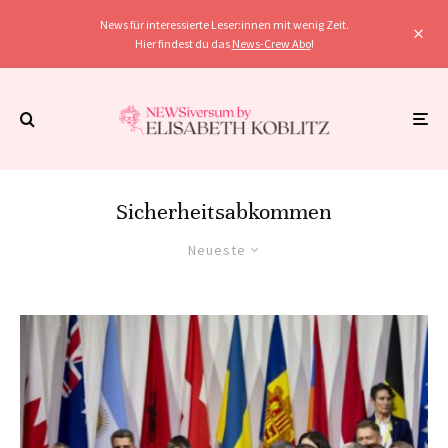
News für interessierte Leser:innen mit wenig Zeit.
Hier findest du das
News-Crew Abo
!
Sicherheitsabkommen
Neueste