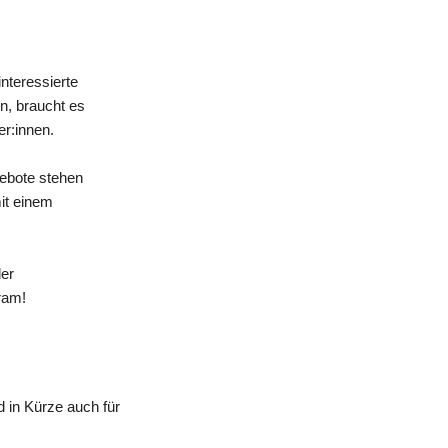
nteressierte
n, braucht es
er:innen.
gebote stehen
mit einem
der
ram!
 in Kürze auch für