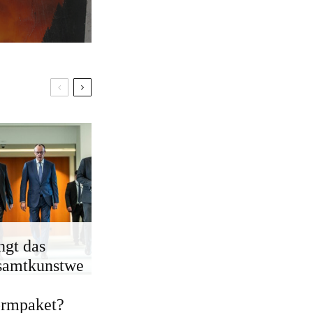
ngt das
samtkunstwe
ormpaket?