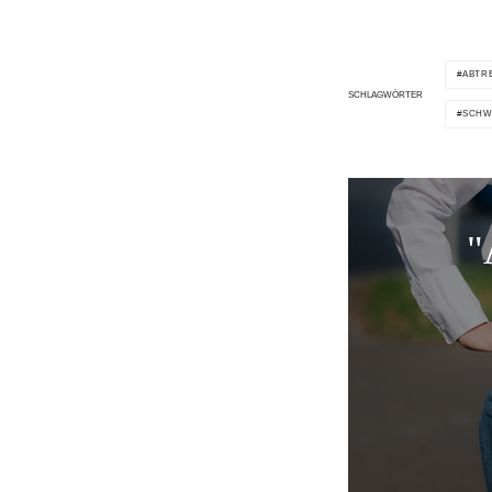
ABTR
SCHLAGWÖRTER
SCHW
"