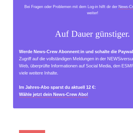
Bei Fragen oder Problemen mit dem Log-in hilft dir der
News-Cr
weiter!
Auf Dauer günstiger.
Werde News-Crew Abonnent:in und schalte die Paywal
Zugriff auf die vollständigen Meldungen in der NEWSivers
Web, überprüfte Informationen auf Social Media, den ES
viele weitere Inhalte.
Im Jahres-Abo sparst du aktuell 12 €:
Wähle jetzt dein News-Crew Abo!