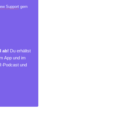
ew Support
gern
l ab!
Du erhältst
um App und im
MR-Podcast und