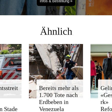
Infos & Bestellung »
Ähnlich
tsstreit
Bereits mehr als
Geli
1.700 Tote nach
«Ge
Erdbeben in
rk»
n Stade
Venezuela
Ref