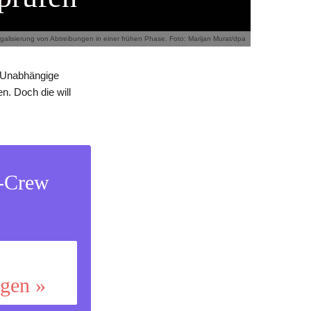
egalisierung von Abtreibungen in einer frühen Phase. Foto: Marijan Murat/dpa
. Unabhängige
. Doch die will
s-Crew
ggen »