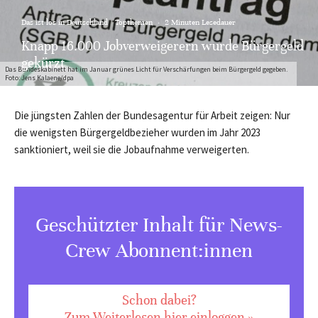
Das ist los in Deutschland
Topthemen
·
2 Minuten Lesedauer
Knapp 16.000 Jobverweigerern wurde Bürgergeld
gekürzt
Das Bundeskabinett hat im Januar grünes Licht für Verschärfungen beim Bürgergeld gegeben.
Foto: Jens Kalaene/dpa
Die jüngsten Zahlen der Bundesagentur für Arbeit zeigen: Nur
die wenigsten Bürgergeldbezieher wurden im Jahr 2023
sanktioniert, weil sie die Jobaufnahme verweigerten.
Geschützter Inhalt für News-
Crew Abonnent:innen
Schon dabei?
Zum Weiterlesen hier einloggen »