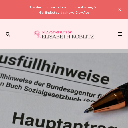
News für interessierte Leser:innen mit wenig Zeit.
Hier findest du das
News-Crew Abo
!